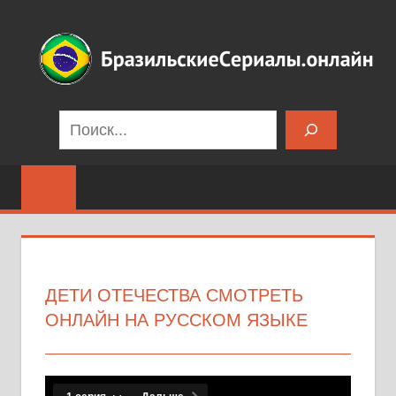
Перейти
к
содержимому
Бразильские
Поиск
сериалы
на
русском
языке
ДЕТИ ОТЕЧЕСТВА СМОТРЕТЬ
ОНЛАЙН НА РУССКОМ ЯЗЫКЕ