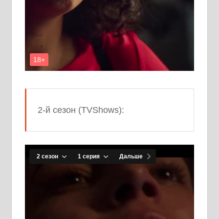
2-й сезон (TVShows):