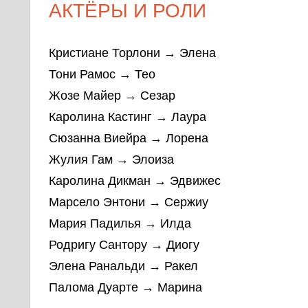
АКТЁРЫ И РОЛИ
Кристиане Торлони → Элена
Тони Рамос → Тео
Жозе Майер → Сезар
Каролина Кастинг → Лаура
Сюзанна Виейра → Лорена
Жулия Гам → Элоиза
Каролина Дикман → Эдвижес
Марсело Энтони → Сержиу
Мария Падилья → Илда
Родригу Сантору → Диогу
Элена Ранальди → Ракел
Палома Дуарте → Марина