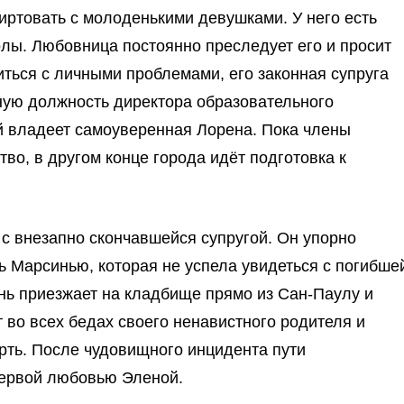
иртовать с молоденькими девушками. У него есть
олы. Любовница постоянно преследует его и просит
иться с личными проблемами, его законная супруга
нную должность директора образовательного
й владеет самоуверенная Лорена. Пока члены
во, в другом конце города идёт подготовка к
 внезапно скончавшейся супругой. Он упорно
ь Марсинью, которая не успела увидеться с погибше
ень приезжает на кладбище прямо из Сан-Паулу и
 во всех бедах своего ненавистного родителя и
рть. После чудовищного инцидента пути
первой любовью Эленой.