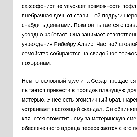
саксофонист не упускает возможности пофл
внебрачная дочь от старинной подруги Пер
снабдить деньгами. Пока он пытается справ
усердно работает. Она занимает ответстве
учреждения Рибейру Алвис. Частной школо
семейства собираются на свадебное торжест
похоронам.
Немногословный мужчина Сезар прощается с
пытается привести в порядок плачущую доч
матерью. У неё есть эгоистичный брат. Пар
устраивает настоящий скандал. Он обвиняет
клянётся отомстить ему за материнскую сме
обеспеченного вдовца пересекаются с его 