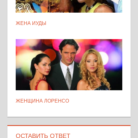
ЖЕНА ИУДЫ
ЖЕНЩИНА ЛОРЕНСО
ОСТАВИТЬ ОТВЕТ