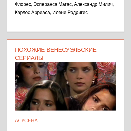
Флорес, Эсперанса Магас, Александр Милич,
Карлос Арреаса, Илене Родригес
ПОХОЖИЕ ВЕНЕСУЭЛЬСКИЕ
СЕРИАЛЫ
АСУСЕНА