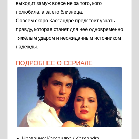
выходит замуж вовсе не за того, кого
полюбила, а за его близнеца.
Совсем скоро Кассандре предстоит узнать
правду, которая станет для неё одновременно
тяжёлым ударом и неожиданным источником
надежды.
ПОДРОБНЕЕ О СЕРИАЛЕ
Название: Кассандра / Kassandra