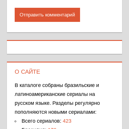
О САЙТЕ
В каталоге собраны бразильские и
латиноамериканские сериалы на
русском языке. Разделы регулярно
пополняются новыми сериалами:
Всего сериалов:
423