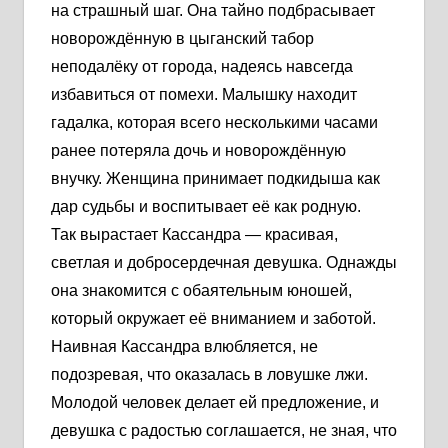
на страшный шаг. Она тайно подбрасывает
новорождённую в цыганский табор
неподалёку от города, надеясь навсегда
избавиться от помехи. Малышку находит
гадалка, которая всего несколькими часами
ранее потеряла дочь и новорождённую
внучку. Женщина принимает подкидыша как
дар судьбы и воспитывает её как родную.
Так вырастает Кассандра — красивая,
светлая и добросердечная девушка. Однажды
она знакомится с обаятельным юношей,
который окружает её вниманием и заботой.
Наивная Кассандра влюбляется, не
подозревая, что оказалась в ловушке лжи.
Молодой человек делает ей предложение, и
девушка с радостью соглашается, не зная, что