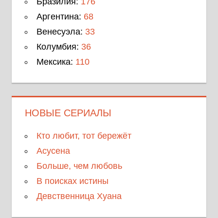
Бразилия:
176
Аргентина:
68
Венесуэла:
33
Колумбия:
36
Мексика:
110
НОВЫЕ СЕРИАЛЫ
Кто любит, тот бережёт
Асусена
Больше, чем любовь
В поисках истины
Девственница Хуана