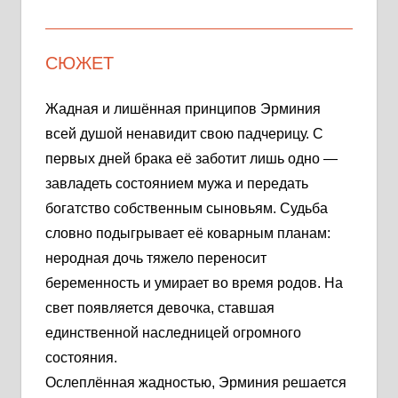
СЮЖЕТ
Жадная и лишённая принципов Эрминия
всей душой ненавидит свою падчерицу. С
первых дней брака её заботит лишь одно —
завладеть состоянием мужа и передать
богатство собственным сыновьям. Судьба
словно подыгрывает её коварным планам:
неродная дочь тяжело переносит
беременность и умирает во время родов. На
свет появляется девочка, ставшая
единственной наследницей огромного
состояния.
Ослеплённая жадностью, Эрминия решается