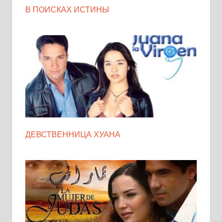
В ПОИСКАХ ИСТИНЫ
ДЕВСТВЕННИЦА ХУАНА