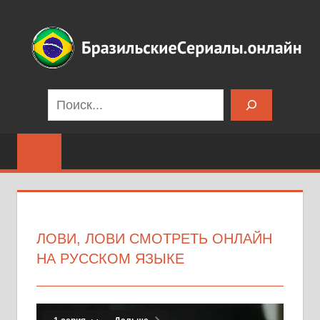
Перейти
к
содержимому
Бразильские
Поиск
сериалы
на
русском
языке
ЛОВИ, ЛОВИ СМОТРЕТЬ ОНЛАЙН
НА РУССКОМ ЯЗЫКЕ