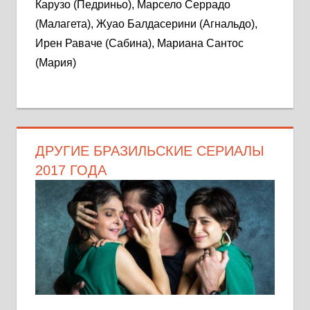
Карузо (Педриньо), Марсело Серрадо
(Малагета), Жуао Балдасерини (Агнальдо),
Ирен Раваче (Сабина), Мариана Сантос
(Мария)
ДРУГИЕ БРАЗИЛЬСКИЕ СЕРИАЛЫ
2017 ГОДА