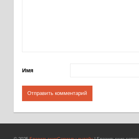
Имя
© 2025
БразильскиеСериалы.онлайн
| Бразильские сериа