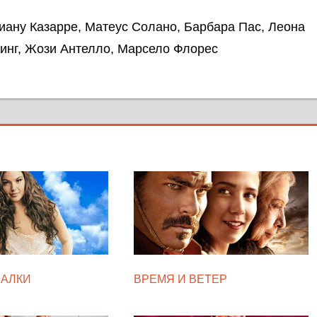
ану Казарре, Матеус Солано, Барбара Пас, Леона
тинг, Жози Антелло, Марсело Флорес
САЛКИ
ВРЕМЯ И ВЕТЕР