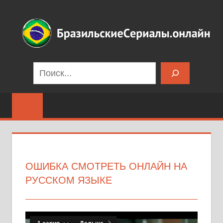
Перейти
к
содержимому
Бразильские
Поиск
сериалы
на
русском
языке
ОШИБКА СМОТРЕТЬ ОНЛАЙН НА
РУССКОМ ЯЗЫКЕ