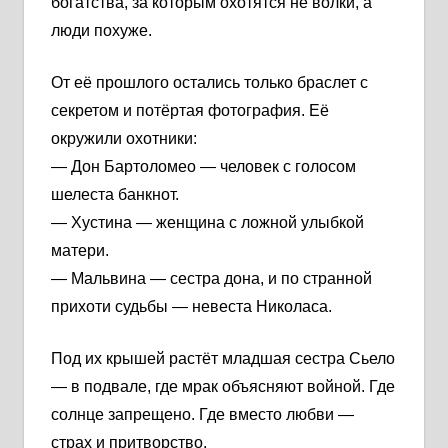
богатства, за которым охотятся не волки, а
люди похуже.
От её прошлого остались только браслет с
секретом и потёртая фотография. Её
окружили охотники:
— Дон Бартоломео — человек с голосом
шелеста банкнот.
— Хустина — женщина с ложной улыбкой
матери.
— Мальвина — сестра дона, и по странной
прихоти судьбы — невеста Николаса.
Под их крышей растёт младшая сестра Сьело
— в подвале, где мрак объясняют войной. Где
солнце запрещено. Где вместо любви —
страх и притворство.