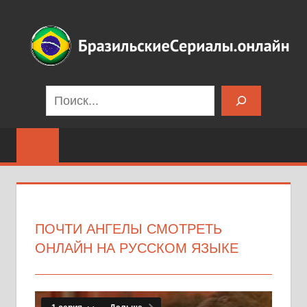
Перейти
к
содержимому
Бразильские
Поиск
сериалы
на
русском
языке
ПОЧТИ АНГЕЛЫ СМОТРЕТЬ
ОНЛАЙН НА РУССКОМ ЯЗЫКЕ