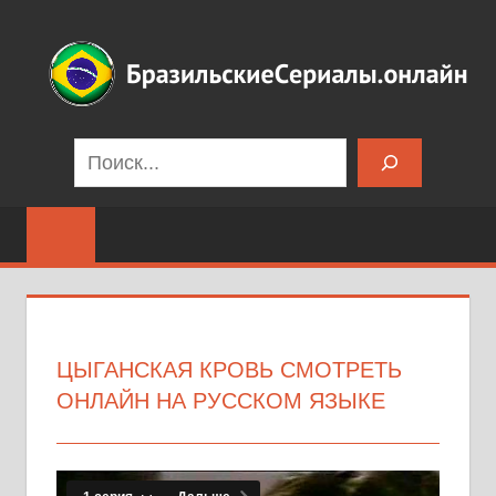
Перейти
к
содержимому
Бразильские
Поиск
сериалы
на
русском
языке
ЦЫГАНСКАЯ КРОВЬ СМОТРЕТЬ
ОНЛАЙН НА РУССКОМ ЯЗЫКЕ