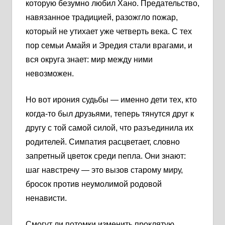
которую безумно любил Хано. Предательство,
навязанное традицией, разожгло пожар,
который не утихает уже четверть века. С тех
пор семьи Амайя и Эредия стали врагами, и
вся округа знает: мир между ними
невозможен.
Но вот ирония судьбы — именно дети тех, кто
когда-то был друзьями, теперь тянутся друг к
другу с той самой силой, что разъединила их
родителей. Симпатия расцветает, словно
запретный цветок среди пепла. Они знают:
шаг навстречу — это вызов старому миру,
бросок против неумолимой родовой
ненависти.
Смогут ли потомки изменить проклятую