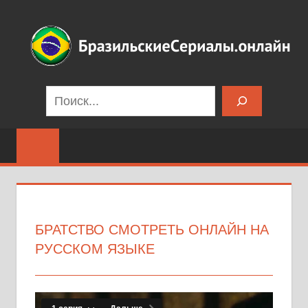
Перейти
к
содержимому
Бразильские
Поиск
сериалы
на
русском
языке
БРАТСТВО СМОТРЕТЬ ОНЛАЙН НА
РУССКОМ ЯЗЫКЕ